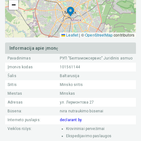
−
Leaflet
|
©
OpenStreetMap
contributors
Informacija apie įmonę
Pavadinimas
РУП "Белтаможсервис"
Juridinis asmuo
Įmonės kodas
101561144
Šalis
Baltarusija
Sritis
Minsko sritis
Miestas
Minskas
Adresas
ул. Лермонтова 27
Būsena:
nėra nutraukimo būsenai
Interneto puslapis:
declarant.by
Veiklos rūšys:
Krovininiai pervežimai
Ekspedijavimo paslaugos