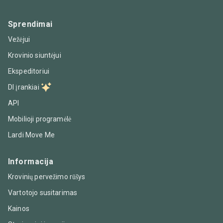
Sprendimai
Vežėjui
Krovinio siuntėjui
Ekspeditoriui
DI įrankiai
API
Mobilioji programėlė
Lardi Move Me
Informacija
Krovinių pervežimo rūšys
Vartotojo susitarimas
Kainos