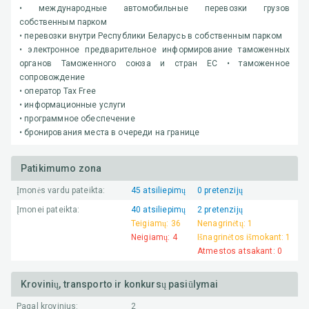
• международные автомобильные перевозки грузов
собственным парком
• перевозки внутри Республики Беларусь в собственным парком
• электронное предварительное информирование таможенных
органов Таможенного союза и стран ЕС • таможенное
сопровождение
• оператор Tax Free
• информационные услуги
• программное обеспечение
• бронирования места в очереди на границе
Patikimumo zona
Įmonės vardu pateikta:
45
atsiliepimų
0
pretenzijų
Įmonei pateikta:
40
atsiliepimų
2
pretenzijų
Teigiamų:
36
Nenagrinėtų:
1
Neigiamų:
4
Išnagrinėtos išmokant:
1
Atmestos atsakant:
0
Krovinių, transporto ir konkursų pasiūlymai
Pagal krovinius:
2