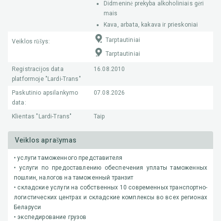
Didmeninė prekyba alkoholiniais gėri
mais
Kava, arbata, kakava ir prieskoniai
Tarptautiniai
Veiklos rūšys
:
Tarptautiniai
Registracijos data
16.08.2010
platformoje "Lardi-Trans"
Paskutinio apsilankymo
07.08.2026
data:
Klientas "Lardi-Trans"
Taip
Veiklos aprašymas
• услуги таможенного представителя
• услуги по предоставлению обеспечения уплаты таможенных
пошлин, налогов на таможенный транзит
• складские услуги на собственных 10 современных транспортно-
логистических центрах и складские комплексы во всех регионах
Беларуси
• экспедирование грузов