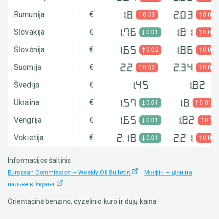
Rumunija
€
1.8
2.03
0.03
0.03
Slovakija
€
1.76
1.81
0.01
0.07
Slovėnija
€
1.65
1.86
0.02
0.07
Suomija
€
2.2
2.34
0.02
0.07
Švedija
€
1.45
1.82
Ukraina
€
1.57
1.8
0.01
0.01
Vengrija
€
1.65
1.82
0.01
0.1
Vokietija
€
2.18
2.21
0.01
0.02
Informacijos šaltinis
European Commission — Weekly Oil Bulletin
Мінфін — ціни на
пальне в Україні
Orientacinė benzino, dyzelinio kuro ir dujų kaina