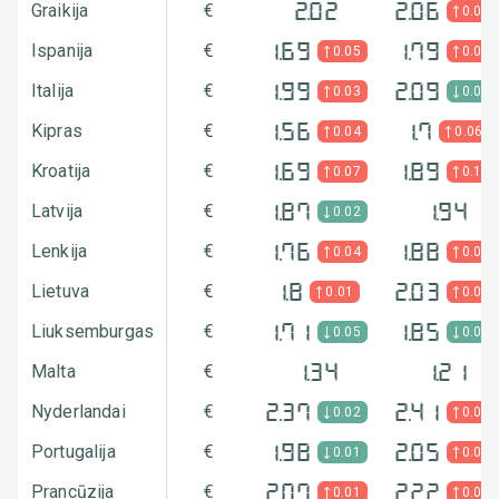
Graikija
€
2.02
2.06
0.02
Ispanija
€
1.69
1.79
0.05
0.07
Italija
€
1.99
2.09
0.03
0.05
Kipras
€
1.56
1.7
0.04
0.06
Kroatija
€
1.69
1.89
0.07
0.12
Latvija
€
1.87
1.94
0.02
Lenkija
€
1.76
1.88
0.04
0.06
Lietuva
€
1.8
2.03
0.01
0.03
Liuksemburgas
€
1.71
1.85
0.05
0.04
Malta
€
1.34
1.21
Nyderlandai
€
2.37
2.41
0.02
0.02
Portugalija
€
1.98
2.05
0.01
0.02
Prancūzija
€
2.07
2.22
0.01
0.05