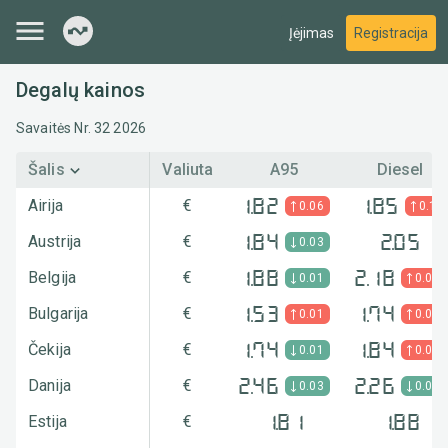
Įėjimas
Registracija
Degalų kainos
Savaitės Nr.
32
2026
Šalis
Valiuta
A95
Diesel
Airija
€
1.82
1.85
0.06
0.1
Austrija
€
1.84
2.05
0.03
Belgija
€
1.88
2.18
0.01
0.04
Bulgarija
€
1.53
1.74
0.01
0.06
Čekija
€
1.74
1.84
0.01
0.03
Danija
€
2.46
2.26
0.03
0.03
Estija
€
1.81
1.88